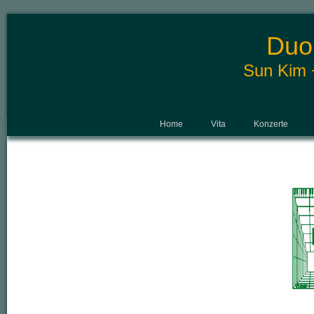
Duo
Sun Kim +
Home
Vita
Konzerte